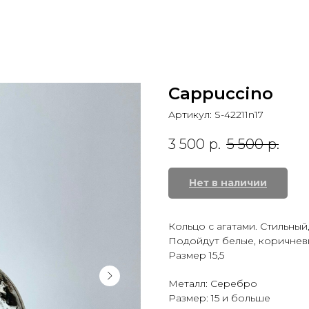
Сappuccino
Артикул:
S-42211n17
3 500
р.
5 500
р.
Нет в наличии
Кольцо с агатами. Стильный
Подойдут белые, коричневы
Размер 15,5
Металл: Серебро
Размер: 15 и больше