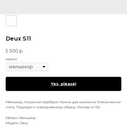
Deux S11
5 500
р.
металл
Yes, please!
Мельхиор, покрытый серебром. Камни: два кахолонга. Классический
стиль. Подойдет к повседневному образу. Размер от 15,5
Металл: Мельхиор
Модель: Deux