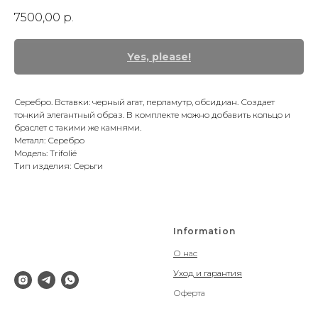
7500,00
р.
Yes, please!
Серебро. Вставки: черный агат, перламутр, обсидиан. Создает
тонкий элегантный образ. В комплекте можно добавить кольцо и
браслет с такими же камнями.
Металл: Серебро
Модель: Trifolié
Тип изделия: Серьги
Information
О нас
Уход и гарантия
Оферта