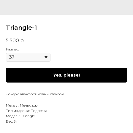
Triangle-1
5 500
р.
Размер
Yes, please!
Чокер с авантюриновым стеклом
Металл: Мельхиор
Тип изделия: Подвеска
Модель: Triangle
Вес: 3 г